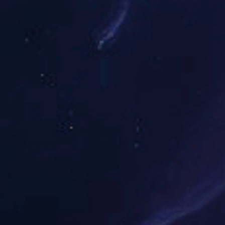
八工位数控角钢法兰生产线
XINGKONG.COM
四枪法兰自动焊+码垛一体机