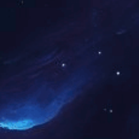
双伺服高速角铁法兰冲孔机
数控圆法兰成型，冲孔，焊接一体机
角码机