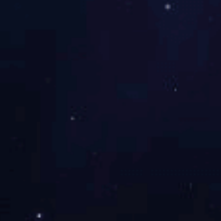
多功能角钢冲剪机
模具
技术研发
企业环境
新闻中心
星空（中国）