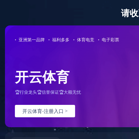
网站首页
关于我们
公司介绍
资质荣誉
企业视频
人力资源
产品中心