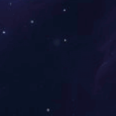
不锈钢多功能角钢冲剪机