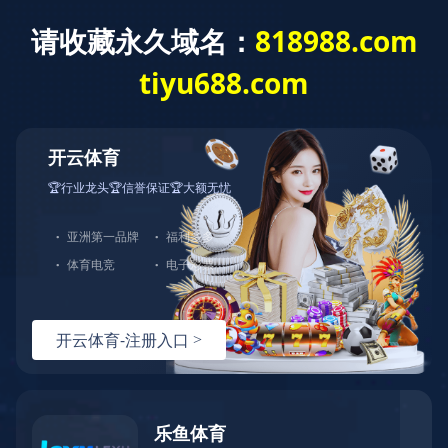
网站首页
关于我们
公司介绍
资质荣誉
企业视频
人力资源
产品中心