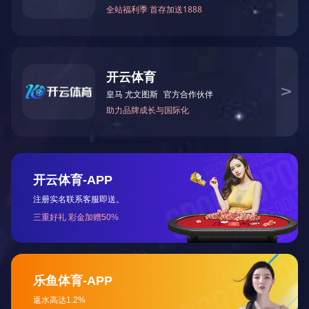
八工位数控角钢法兰生产线
XINGKONG.COM
四枪法兰自动焊+码垛一体机