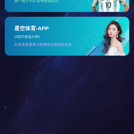
双伺服高速角铁法兰冲孔机
数控圆法兰成型，冲孔，焊接一体机
角码机